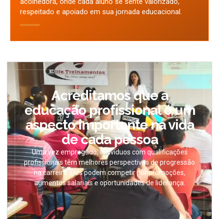
acolhedora, onde cada aluno se sente valorizado,
respeitado e apoiado em sua jornada educacional.
Acreditamos que a
educação profissional é um
aspecto importante na vida
de cada pessoa
Uma vez empregado, indivíduos com qualificações
profissionais têm melhores perspectivas de progressão
na carreira. Eles podem competir por promoções,
aumentos salariais e oportunidades de liderança.