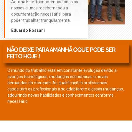
Aqui na Elite Treinamentos todos os
nossos alunos recebem toda a
documentação necessária, para
poder trabalhar tranquilamente.
Eduardo Rossani
NÃO DEIXE PARA AMANHÃ OQUE PODE SER
FEITO HOJE !
O mundo do trabalho está em constante evolução devido a
avanços tecnológicos, mudanças econômicas e novas
demandas do mercado. As qualificações profissionais
capacitam os profissionais a se adaptarem a essas mudanças,
adquirindo novas habilidades e conhecimentos conforme
necessário.