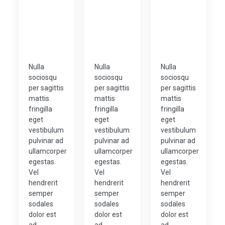
Nulla
Nulla
Nulla
sociosqu
sociosqu
sociosqu
per sagittis
per sagittis
per sagittis
mattis
mattis
mattis
fringilla
fringilla
fringilla
eget
eget
eget
vestibulum
vestibulum
vestibulum
pulvinar ad
pulvinar ad
pulvinar ad
ullamcorper
ullamcorper
ullamcorper
egestas.
egestas.
egestas.
Vel
Vel
Vel
hendrerit
hendrerit
hendrerit
semper
semper
semper
sodales
sodales
sodales
dolor est
dolor est
dolor est
ad.
ad.
ad.