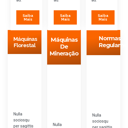
Saiba
Saiba
Saiba
Mais
Mais
Mais
Normas
Máquinas
Máquinas
Regulame
Florestal
De
Mineração
Nulla
Nulla
sociosqu
sociosqu
Nulla
per sagittis
per sagittis