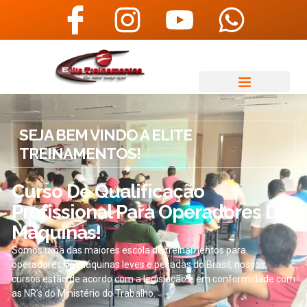
SEJA BEM VINDO A ELITE
TREINAMENTOS!
Curso De Qualificação
Profissional Para Operadores De
Máquinas!
Somos uma das maiores escola de treinamentos para
operadores de máquinas leves e pesadas do Brasil, nossos
cursos estão de acordo com a legislação e em conformidade com
as NR’s do Ministério do Trabalho.