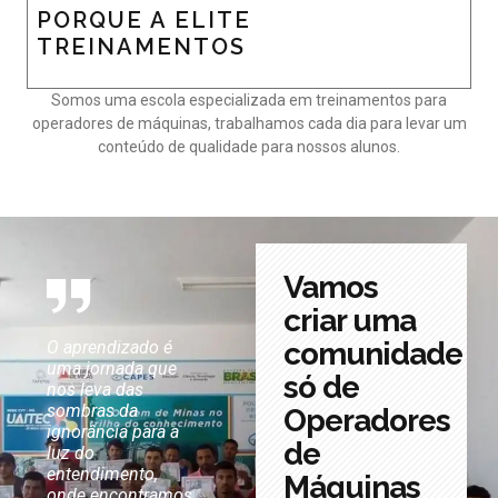
PORQUE A ELITE
TREINAMENTOS
Somos uma escola especializada em treinamentos para
operadores de máquinas, trabalhamos cada dia para levar um
conteúdo de qualidade para nossos alunos.
Vamos
criar uma
comunidade
O aprendizado é
Você pode sonhar,
O verdadeiro
uma jornada que
criar, desenhar e
aprendizado
só de
ndo
nos leva das
construir o lugar
acontece quando
os
sombras da
mais maravilhoso
nos permitimos
Operadores
ignorância para a
do mundo, mas é
questionar,
de
luz do
necessário ter
explorar e
 nós
entendimento,
pessoas para
descobrir por nó
Máquinas
onde encontramos
transformar seu
mesmos.