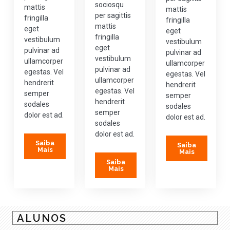
sociosqu
mattis
mattis
per sagittis
fringilla
fringilla
mattis
eget
eget
fringilla
vestibulum
vestibulum
eget
pulvinar ad
pulvinar ad
vestibulum
ullamcorper
ullamcorper
pulvinar ad
egestas. Vel
egestas. Vel
ullamcorper
hendrerit
hendrerit
egestas. Vel
semper
semper
hendrerit
sodales
sodales
semper
dolor est ad.
dolor est ad.
sodales
dolor est ad.
Saiba
Saiba
Mais
Mais
Saiba
Mais
ALUNOS