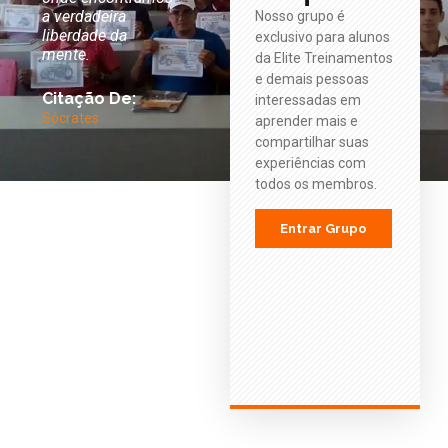
a verdadeira
sonho em
Nosso grupo é
liberdade da
realidade.
exclusivo para alunos
Citação De:
mente.
da Elite Treinamentos
Albert Einstein
Citação De:
e demais pessoas
Citação De:
Walt Disney
interessadas em
Sócrates
aprender mais e
compartilhar suas
experiências com
todos os membros.
Entrar Grupo