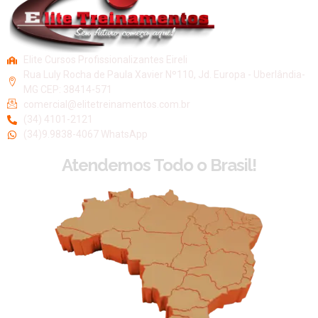
Elite Cursos Profissionalizantes Eireli
Rua Luly Rocha de Paula Xavier Nº110, Jd. Europa - Uberlândia-
MG CEP: 38414-571
comercial@elitetreinamentos.com.br
(34) 4101-2121
(34)9.9838-4067 WhatsApp
Atendemos Todo o Brasil!